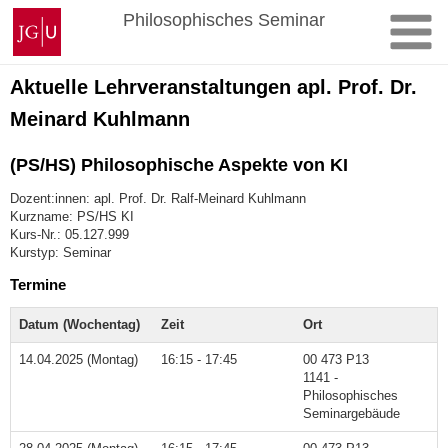
Zum
Johannes
Philosophisches Seminar
Inhalt
Gutenberg-
springen
Universität
Mainz
Aktuelle Lehrveranstaltungen apl. Prof. Dr.
Meinard Kuhlmann
(PS/HS) Philosophische Aspekte von KI
Dozent:innen: apl. Prof. Dr. Ralf-Meinard Kuhlmann
Kurzname: PS/HS KI
Kurs-Nr.: 05.127.999
Kurstyp: Seminar
Termine
Datum (Wochentag)
Zeit
Ort
14.04.2025 (Montag)
16:15 - 17:45
00 473 P13
1141 -
Philosophisches
Seminargebäude