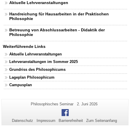
Aktuelle Lehrveranstaltungen
Handreichung für Hausarbeiten in der Praktischen
Philosophie
Betreuung von Abschlussarbeiten - Didaktik der
Philosophie
Weiterführende Links
Aktuelle Lehrveranstaltungen
Lehrveranstaltungen im Sommer 2025
Grundriss des Philosophicums
Lageplan Philosophicum
Campusplan
Zusätzliche
Seiten-
Letzte
Philosophisches Seminar
2. Juni 2026
Name:
Aktualisierung:
Informationen
Facebook
zu
Datenschutz
Impressum
Barrierefreiheit
Zum Seitenanfang
dieser
Seite