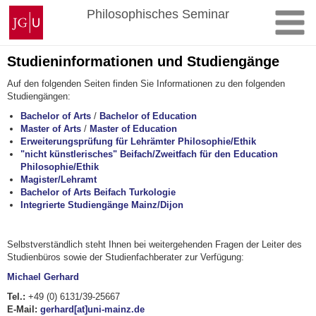
Zum
Johannes
Philosophisches Seminar
Inhalt
Gutenberg-
springen
Universität
Mainz
Studieninformationen und Studiengänge
Auf den folgenden Seiten finden Sie Informationen zu den folgenden
Studiengängen:
Bachelor of Arts
/
Bachelor of Education
Master of Arts
/
Master of Education
Erweiterungsprüfung für Lehrämter Philosophie/Ethik
"nicht künstlerisches" Beifach/Zweitfach für den Education
Philosophie/Ethik
Magister/Lehramt
Bachelor of Arts Beifach Turkologie
Integrierte Studiengänge Mainz/Dijon
Selbstverständlich steht Ihnen bei weitergehenden Fragen der Leiter des
Studienbüros sowie der Studienfachberater zur Verfügung:
Michael Gerhard
Tel.:
+49 (0) 6131/39-25667
E-Mail:
gerhard[at]uni-mainz.de