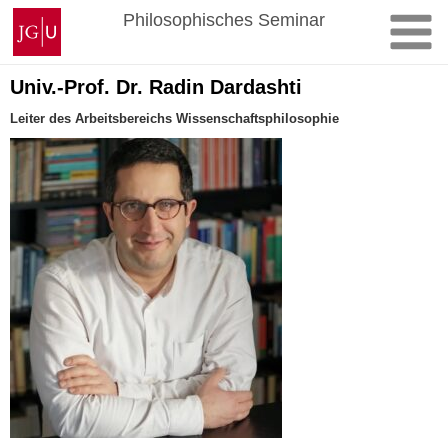
Zum
Johannes
Philosophisches Seminar
Inhalt
Gutenberg-
springen
Universität
Mainz
Univ.-Prof. Dr. Radin Dardashti
Leiter des Arbeitsbereichs Wissenschaftsphilosophie