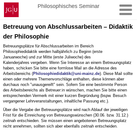
Zum
Johannes
Philosophisches Seminar
Inhalt
Gutenberg-
springen
Universität
Mainz
Betreuung von Abschlussarbeiten – Didaktik
der Philosophie
Betreuungsplätze für Abschlussarbeiten im Bereich
Philosophiedidaktik werden halbjährlich zu Beginn (erste
Januarwoche) und zur Mitte (erste Juliwoche) des
Kalenderjahres vergeben. Wenn Sie Interesse an einem Betreuungsplatz
haben, schicken Sie bitte eine formlose Mail an die Adresse des
Arbeitsbereichs (
Philosophiedidaktik@uni-mainz.de
). Diese Mail sollte
einen oder mehrere Themenvorschläge enthalten, diese können aber
durchaus noch "unausgereift" sein. Sofern Sie eine bestimmte Person
des Arbeitsbereichs als Betreuer:in wünschen, machen Sie bitte einen
entsprechenden Vermerk mit einer kurzen Begründung (bspw. Besuch
vergangener Lehrveranstaltungen, inhaltliche Passung etc.).
Über die Vergabe der Betreuungsplätze wird nach Ablauf der jeweiligen
Frist für die Einreichung von Betreuungswünschen (30.06. bzw. 31.12.)
zeitnah entschieden. Sie müssen einen angebotenen Betreuungsplatz
nicht annehmen, sollten sich aber ebenfalls zeitnah entscheiden.