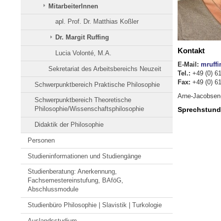
MitarbeiterInnen
apl. Prof. Dr. Matthias Koßler
Dr. Margit Ruffing
Kontakt
Lucia Volonté, M.A.
E-Mail:
mruffi
Sekretariat des Arbeitsbereichs Neuzeit
Tel.:
+49 (0) 6
Fax:
+49 (0) 6
Schwerpunktbereich Praktische Philosophie
Arne-Jacobsen
Schwerpunktbereich Theoretische
Philosophie/Wissenschaftsphilosophie
Sprechstunde
Didaktik der Philosophie
Personen
Studieninformationen und Studiengänge
Studienberatung: Anerkennung,
Fachsemestereinstufung, BAföG,
Abschlussmodule
Studienbüro Philosophie | Slavistik | Turkologie
Auslandsstudium