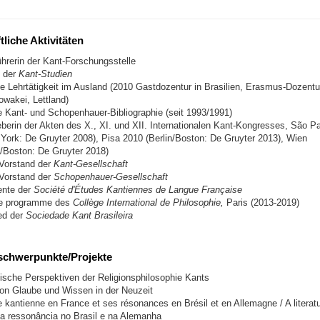
liche Aktivitäten
hrerin der Kant-Forschungsstelle
n der
Kant-Studien
 Lehrtätigkeit im Ausland (2010 Gastdozentur in Brasilien, Erasmus-Dozenture
owakei, Lettland)
e Kant- und Schopenhauer-Bibliographie (seit 1993/1991)
berin der Akten des X., XI. und XII. Internationalen Kant-Kongresses, São P
 York: De Gruyter 2008), Pisa 2010 (Berlin/Boston: De Gruyter 2013), Wien
n/Boston: De Gruyter 2018)
 Vorstand der
Kant-Gesellschaft
 Vorstand der
Schopenhauer-Gesellschaft
ente der
Société d'Études Kantiennes de Langue Française
 de programme des
Collège International de Philosophie,
Paris (2013-2019)
ed der
Sociedade Kant Brasileira
chwerpunkte/Projekte
ische Perspektiven der Religionsphilosophie Kants
von Glaube und Wissen in der Neuzeit
re kantienne en France et ses résonances en Brésil et en Allemagne / A literat
a ressonância no Brasil e na Alemanha