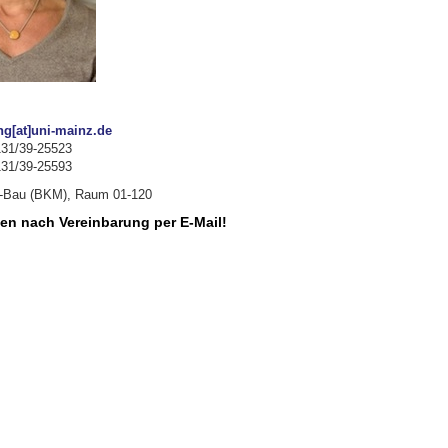
ng[at]uni-mainz.de
131/39-25523
131/39-25593
-Bau (BKM), Raum 01-120
n nach Vereinbarung per E-Mail!