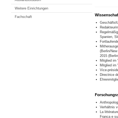
Weitere Einrichtungen
Wissenschaft
Fachschaft
Geschäftsfü
Redakteuri
Regelmäßige
Spanien, Sl
Fortlaufend
Mitherausge
(Berlin/New
2015 (Berli
Mitglied im
Mitglied im
Vice-présid
Directrice
Ehrenmitgli
Forschungss
Anthropolog
Verhältnis 
La littératu
Franca e su