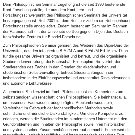
Dem Philosophischen Seminar zugehörig ist die seit 1990 bestehende
Kant-Forschungsstelle, die aus dem Kant-Lehr- und
Forschungsschwerpunkt des Philosophischen Seminars der Universität
hervorgegangen ist. Seit 2001 ist dem Seminar zudem die Schopenhauer-
Forschungsstelle angegliedert. Zudem besteht am Seminar im Rahmen
der Partnerschaft mit der Université de Bourgogne in Dijon des Deutsch-
französische Zentrum für Blondel-Forschung.
Zum Philosophischen Seminar gehören des Weiteren das Dijon-Büro der
Universität, das den integrierten B.A./M.A und B.Ed./M.Ed. Mainz-Dijon
für die gesamte Universität organisiert und betreut, und die organisierte
Studierendenvertretung, die Fachschaft Philosophie. Sie vertritt die
Studierenden des Faches in den Gremien der akademischen und
studentischen Selbstverwaltung, betreut Studienanfänger/innen
insbesondere in der Einführungswoche und veranstaltet Ringvorlesungen
und autonome Lektürekurse.
Allgemeines Studienziel im Fach Philosophie ist die Kompetenz zum
selbstständigen wissenschaftlichen Philosophieren. Sie beinhaltet u. a.
umfassendes Fachwissen, ausgeprägtes Problembewusstsein,
Versiertheit im Gebrauch der fachspezifischen Methoden sowie
schriftliche und mündliche Diskursfähigkeit. Um diese Kompetenz zu
erlangen, werden die Studierenden im akademischen Unterricht mit den
Grundproblemen und Inhalten der Philosophie sowie ihren historischen
und systematischen Zusammenhängen vertraut gemacht. Ferner wird die