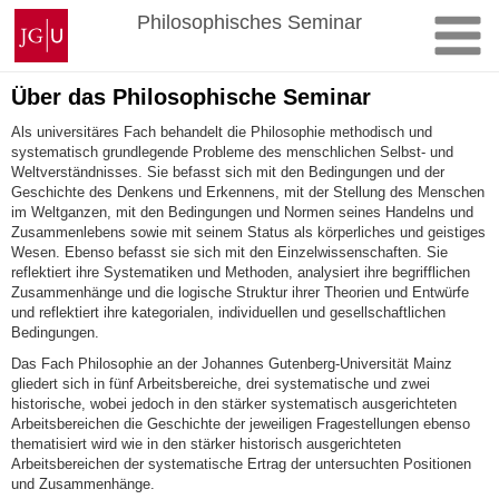
Zum
Johannes
Philosophisches Seminar
Inhalt
Gutenberg-
springen
Universität
Mainz
Über das Philosophische Seminar
Als universitäres Fach behandelt die Philosophie methodisch und
systematisch grundlegende Probleme des menschlichen Selbst- und
Weltverständnisses. Sie befasst sich mit den Bedingungen und der
Geschichte des Denkens und Erkennens, mit der Stellung des Menschen
im Weltganzen, mit den Bedingungen und Normen seines Handelns und
Zusammenlebens sowie mit seinem Status als körperliches und geistiges
Wesen. Ebenso befasst sie sich mit den Einzelwissenschaften. Sie
reflektiert ihre Systematiken und Methoden, analysiert ihre begrifflichen
Zusammenhänge und die logische Struktur ihrer Theorien und Entwürfe
und reflektiert ihre kategorialen, individuellen und gesellschaftlichen
Bedingungen.
Das Fach Philosophie an der Johannes Gutenberg-Universität Mainz
gliedert sich in fünf Arbeitsbereiche, drei systematische und zwei
historische, wobei jedoch in den stärker systematisch ausgerichteten
Arbeitsbereichen die Geschichte der jeweiligen Fragestellungen ebenso
thematisiert wird wie in den stärker historisch ausgerichteten
Arbeitsbereichen der systematische Ertrag der untersuchten Positionen
und Zusammenhänge.