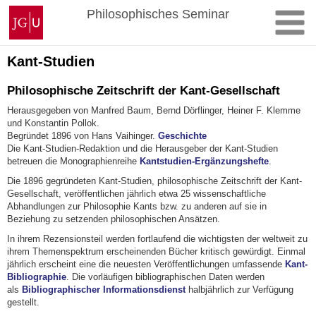
Zum
Johannes
Philosophisches Seminar
Inhalt
Gutenberg-
springen
Universität
Mainz
Kant-Studien
Philosophische Zeitschrift der Kant-Gesellschaft
Herausgegeben von Manfred Baum, Bernd Dörflinger, Heiner F. Klemme
und Konstantin Pollok.
Begründet 1896 von Hans Vaihinger.
Geschichte
Die Kant-Studien-Redaktion und die Herausgeber der Kant-Studien
betreuen die Monographienreihe
Kantstudien-Ergänzungshefte
.
Die 1896 gegründeten Kant-Studien, philosophische Zeitschrift der Kant-
Gesellschaft, veröffentlichen jährlich etwa 25 wissenschaftliche
Abhandlungen zur Philosophie Kants bzw. zu anderen auf sie in
Beziehung zu setzenden philosophischen Ansätzen.
In ihrem Rezensionsteil werden fortlaufend die wichtigsten der weltweit zu
ihrem Themenspektrum erscheinenden Bücher kritisch gewürdigt. Einmal
jährlich erscheint eine die neuesten Veröffentlichungen umfassende
Kant-
Bibliographie
. Die vorläufigen bibliographischen Daten werden
als
Bibliographischer Informationsdienst
halbjährlich zur Verfügung
gestellt.