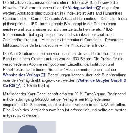
Die Inhaltsverzeichnisse der einzelnen Hefte bzw. Bände sowie die
Hinweise für Autoren können über die
Verlagswebsite
abgerufen
werden. Abstracts sind publiziert in / indexiert in: Arts and Humanities
Citation Index – Current Contents Arts and Humanities – Dietrich’s Index
philosophicus – IBR- Internationale Bibliographie der Rezensionen
geistes- und sozialwissenschaftlicher Zeitschriftenliteratur / IBZ-
Internationale Bibliographie geistes- und sozialwissenschaftlicher
Zeitschriftenliteratur – Humanities International Complete – Répertoire
bibliographique de la philosophie – The Philosopher’s Index.
Die Kant-Studien erscheinen vierteljährlich. Je vier Hefte bilden einen
Band mit einem Gesamtumfang von ca. 600 Seiten. Die Preise für die
verschiedenen Abonnementoptionen (Einzelkunde/Institution und
Print/Elektronisch) finden Sie unter "Abonnementoptionen" auf der
Website des Verlags
. Bestellungen können über jede Buchhandlung
oder den Verlag direkt abgewickelt werden (
Walter de Gruyter GmbH &
Co KG
, D-10785 Berlin).
Mitglieder der Kant-Gesellschaft erhalten 20 % Ermäßigung. Beginnend
mit dem Jahrgang 94/2003 hat der Verlag einen Mitgliederpreis
eingerichtet für Personen, die direkt beim Vertrieb in den USA bestellen.
Eine Kopie des Mitgliedsausweises ist erforderlich und sollte am besten
mitgeschickt werden.