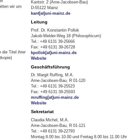
en
Kantstr. 2 (Arne-Jacobsen-Bau)
itten wir um
D-55122 Mainz
kant[at]uni-mainz.de
Leitung
Prof. Dr. Konstantin Pollok
Jakob-Welder-Weg 18 (Philosophicum)
Tel.: +49 6131 39-25666
Fax: +49 6131 39-26728
ie Titel ihrer
kpollok[at]uni-mainz.de
tkopie)
Website
Geschäftsführung
Dr. Margit Ruffing, M.A.
Arne-Jacobsen-Bau, R 01-120
Tel.: +49 6131 39-25523
Fax: +49 6131 39-25593
mruffing[at]uni-mainz.de
Website
Sekretariat
Claudia Michel, M.A.
Arne-Jacobsen-Bau, R 01-121
Tel.: +49 6131 39-22793
Montag 8.00 bis 10.00 und Freitag 8.00 bis 11.00 Uhr