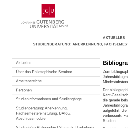
Zum
Johannes
Inhalt
Gutenberg-
springen
Universität
Mainz
AKTUELLES
STUDIENBERATUNG: ANERKENNUNG, FACHSEMES
Bibliogr
Aktuelles
Zum bibliograp
Über das Philosophische Seminar
Jahresbibliogra
Arbeitsbereiche
Mindestabstand
Der bibliograp
Personen
Kant-Gesellsch
Studieninformationen und Studiengänge
die gerade bek
Jahresbibliogr
Studienberatung: Anerkennung,
aufgeführt, die
Fachsemestereinstufung, BAföG,
verbesserte Fas
Abschlussmodule
Studien.
Studienbüro Philosophie | Slavistik | Turkologie