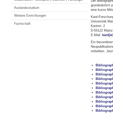
Der bibliograph
grundsätzlich p
Auslandsstudium
eine kurze Mitt
Weitere Einrichtungen
Kant-Forschung
Universität Ma
Fachschaft
Kantstr. 2
D-55122 Mainz
E-Mail:
kant[a
Ein besonderer 
Neupublikation
mitteilten. Jet
Bibliograp
Bibliograp
Bibliograph
Bibliograp
Bibliograph
Bibliograp
Bibliograph
Bibliograp
Bibliograph
Bibliograp
Bibliograph