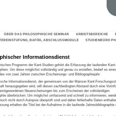
ÜBER DAS PHILOSOPHISCHE SEMINAR
ARBEITSBEREICHE
TEREINSTUFUNG, BAFÖG, ABSCHLUSSMODULE
STUDIENBÜRO PHI
aphischer Informationsdienst
hischen Programm der Kant-Studien gehört die Erfassung der laufenden Kant-L
phien. Um diese möglichst vollständig und genau zu erstellen, bedarf es eine
es von zwei Jahren zwischen Erscheinungs- und Bibliographiejahr.
hische Informationsdienst, der gemeinsam von der Mainzer Kant-Forschungsst
aft herausgegeben wird, will diesen sachbedingten Abstand durch eine Vorinf
anntgewordenen Neuerscheinungen bis zum Erscheinen der vollständigen
aphie überbrücken. Um möglichst umfassend und schnell zu informieren, werde
 noch nicht durch Autopsie überprüft sind und daher fehlerhafte Daten enthalte
sung erhalten die Titel bei der Aufnahme in die laufende Jahresbibliographie 