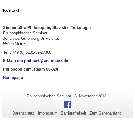
Kontakt
Studienbüro Philosophie, Slavistik, Turkologie
Philosophisches Seminar
Johannes Gutenberg-Universität
55099 Mainz
Tel.:
+49 (0) 6131/39-27388
E-Mail:
stb-phil-turk@uni-mainz.de
Philosophicum, Raum 00-924
Homepage
Zusätzliche
Seiten-
Letzte
Philosophisches Seminar
8. November 2018
Name:
Aktualisierung:
Informationen
Facebook
zu
Datenschutz
Impressum
Barrierefreiheit
Zum Seitenanfang
dieser
Seite