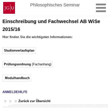
Zum
Johannes
Philosophisches Seminar
Inhalt
Gutenberg-
springen
Universität
Mainz
Einschreibung und Fachwechsel AB WiSe
2015/16
Hier finden Sie die wichtigsten Informationen:
Studienverlaufsplan
Prüfungsordnung
(Fachanhang)
Modulhandbuch
ANMELDEHILFE
Zurück zur Übersicht