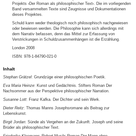
Projekts ›Der Roman als philosophischer Text‹. Die im vorliegenden
Band versammelten Texte sind Zeugnisse und Dokumentationen
dieses Projektes.
Schuld kann weder theologisch noch philosophisch nachgewiesen
oder bewiesen werden. Die Philosophie kann sich allerdings mit
dem Narrativ befassen, denn das Mittel zur Erfassung von
Verstrickungen in Schuldzusammenhängen ist die Erzählung.
London 2008
ISBN: 978-1-84790-021-0
Inhalt
Stephan Grätzel
: Grundzüge einer philosophischen Poetik.
Eva Maria Heinze
: Kunst und Gedächtnis. Stifters Roman Der
Nachsommer aus der Perspektive philosophischer Narration.
Susanne Lott
: Franz Kafka. Der Dichter und sein Werk.
Dieter Reitz
: Thomas Manns Josephsromane als Beitrag zur
Lebenskunst.
Birgit Jordan
: Sünde als Vergehen an der Zukunft. Joseph und seine
Brüder als philosophischer Text.
Friederike Kleemann
: Robert Musils Roman Der Mann ohne